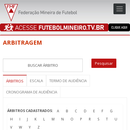
Toggl
navig
navig
ARBITRAGEM
ESCALA
TERMO DE AUDIÊNCIA
ÁRBITROS
CRONOGRAMA DE AUDIÊNCIA
ÁRBITROS CADASTRADOS:
A
B
C
D
E
F
G
H
I
J
K
L
M
N
O
P
R
S
T
U
V
W
Y
Z