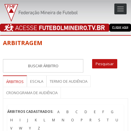
Toggl
navig
navig
ARBITRAGEM
ESCALA
TERMO DE AUDIÊNCIA
ÁRBITROS
CRONOGRAMA DE AUDIÊNCIA
ÁRBITROS CADASTRADOS:
A
B
C
D
E
F
G
H
I
J
K
L
M
N
O
P
R
S
T
U
V
W
Y
Z