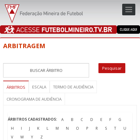
Toggl
navig
navig
ARBITRAGEM
ESCALA
TERMO DE AUDIÊNCIA
ÁRBITROS
CRONOGRAMA DE AUDIÊNCIA
ÁRBITROS CADASTRADOS:
A
B
C
D
E
F
G
H
I
J
K
L
M
N
O
P
R
S
T
U
V
W
Y
Z