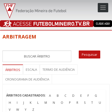
Toggl
navig
navig
ARBITRAGEM
ESCALA
TERMO DE AUDIÊNCIA
ÁRBITROS
CRONOGRAMA DE AUDIÊNCIA
ÁRBITROS CADASTRADOS:
A
B
C
D
E
F
G
H
I
J
K
L
M
N
O
P
R
S
T
U
V
W
Y
Z