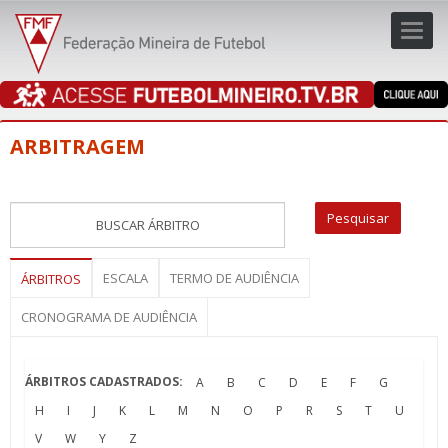
Toggl
navig
navig
ARBITRAGEM
ESCALA
TERMO DE AUDIÊNCIA
ÁRBITROS
CRONOGRAMA DE AUDIÊNCIA
ÁRBITROS CADASTRADOS:
A
B
C
D
E
F
G
H
I
J
K
L
M
N
O
P
R
S
T
U
V
W
Y
Z