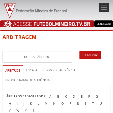
Toggl
navig
navig
ARBITRAGEM
ESCALA
TERMO DE AUDIÊNCIA
ÁRBITROS
CRONOGRAMA DE AUDIÊNCIA
ÁRBITROS CADASTRADOS:
A
B
C
D
E
F
G
H
I
J
K
L
M
N
O
P
R
S
T
U
V
W
Y
Z