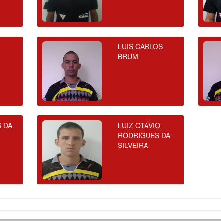
LUIS CARLOS
BRUM
S DA
LUIZ OTÁVIO
RODRIGUES DA
SILVEIRA