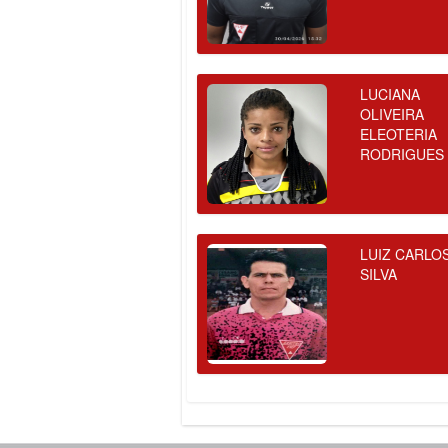
LUCIANA
OLIVEIRA
ELEOTERIA
RODRIGUES
LUIZ CARLO
SILVA