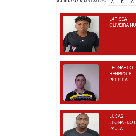
ÁRBITROS CADASTRADOS:
A
B
C
LARISSA
OLIVEIRA N
LEONARDO
HENRIQUE
PEREIRA
LUCAS
LEONARDO 
PAULA