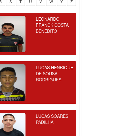
R
S
T
U
V
W
Y
Z
LEONARDO
FRANCK COSTA
BENEDITO
LUCAS HENRIQUE
DE SOUSA
RODRIGUES
LUCAS SOARES
PADILHA