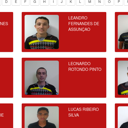
D
E
F
G
H
I
J
K
L
M
N
O
P
LEANDRO
UNES
FERNANDES DE
ASSUNÇAO
LEONARDO
ROTONDO PINTO
LUCAS RIBEIRO
DE
SILVA