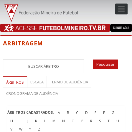
Toggl
navig
navig
ARBITRAGEM
ESCALA
TERMO DE AUDIÊNCIA
ÁRBITROS
CRONOGRAMA DE AUDIÊNCIA
ÁRBITROS CADASTRADOS:
A
B
C
D
E
F
G
H
I
J
K
L
M
N
O
P
R
S
T
U
V
W
Y
Z