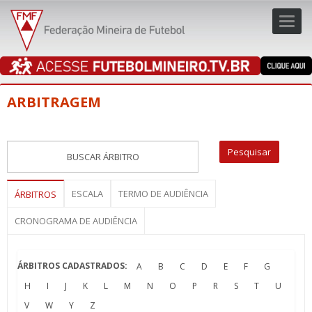
Toggl
navig
navig
ARBITRAGEM
ESCALA
TERMO DE AUDIÊNCIA
ÁRBITROS
CRONOGRAMA DE AUDIÊNCIA
ÁRBITROS CADASTRADOS:
A
B
C
D
E
F
G
H
I
J
K
L
M
N
O
P
R
S
T
U
V
W
Y
Z