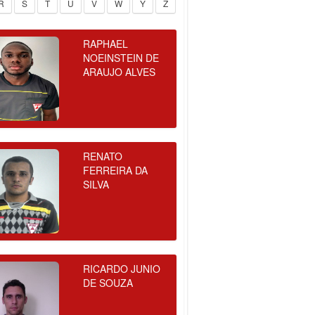
R
S
T
U
V
W
Y
Z
RAPHAEL
NOEINSTEIN DE
ARAUJO ALVES
RENATO
FERREIRA DA
SILVA
RICARDO JUNIO
DE SOUZA