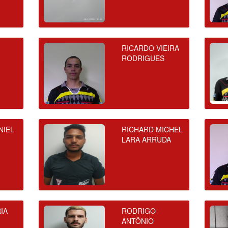
RICARDO VIEIRA
RODRIGUES
NIEL
RICHARD MICHEL
LARA ARRUDA
IA
RODRIGO
ANTÔNIO