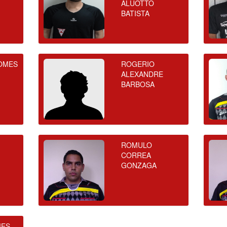
ALUOTTO
BATISTA
OMES
ROGERIO
ALEXANDRE
BARBOSA
ROMULO
CORREA
GONZAGA
MES