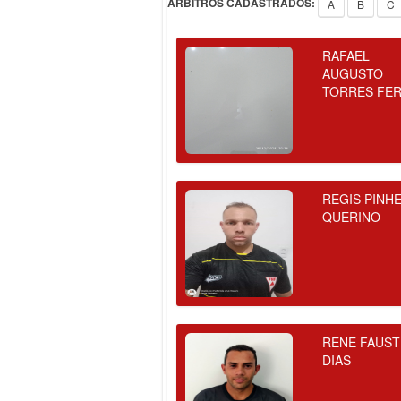
ÁRBITROS CADASTRADOS:
A
B
C
RAFAEL
AUGUSTO
TORRES FE
REGIS PINH
QUERINO
RENE FAUST
DIAS