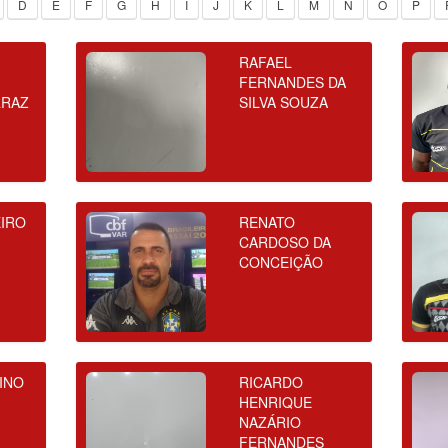
D
E
F
G
H
I
J
K
L
M
N
O
P
RAFAEL
FERNANDES DA
RRAZ
SILVA SOUZA
EIRO
RENATO
CARDOSO DA
CONCEIÇÃO
INO
RICARDO
HENRIQUE
NAZÁRIO
FERNANDES