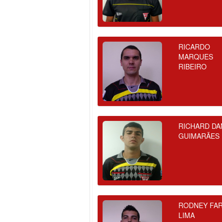
RICARDO
MARQUES
RIBEIRO
RICHARD DA
GUIMARÃES
RODNEY FAR
LIMA