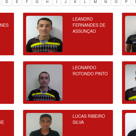
D
E
F
G
H
I
J
K
L
M
N
O
P
LEANDRO
UNES
FERNANDES DE
ASSUNÇAO
LEONARDO
ROTONDO PINTO
LUCAS RIBEIRO
DE
SILVA