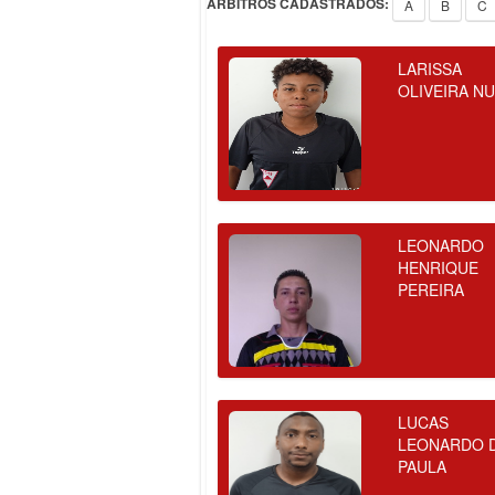
ÁRBITROS CADASTRADOS:
A
B
C
LARISSA
OLIVEIRA N
LEONARDO
HENRIQUE
PEREIRA
LUCAS
LEONARDO 
PAULA