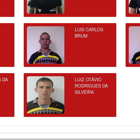
LUIS CARLOS
BRUM
S DA
LUIZ OTÁVIO
RODRIGUES DA
SILVEIRA