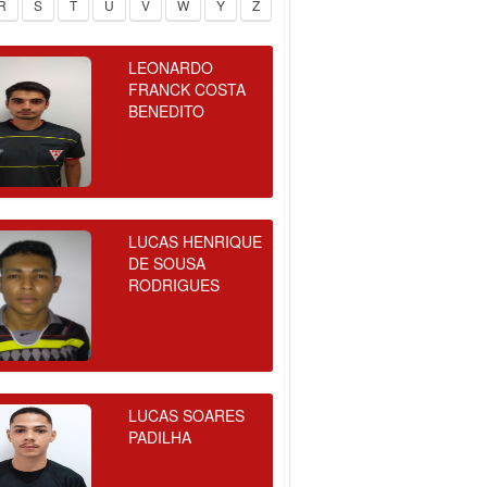
R
S
T
U
V
W
Y
Z
LEONARDO
FRANCK COSTA
BENEDITO
LUCAS HENRIQUE
DE SOUSA
RODRIGUES
LUCAS SOARES
PADILHA