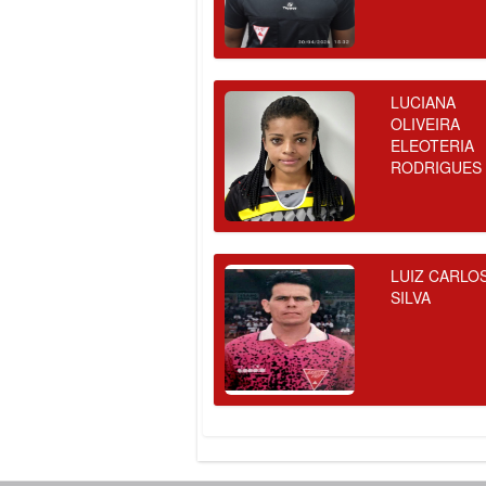
LUCIANA
OLIVEIRA
ELEOTERIA
RODRIGUES
LUIZ CARLO
SILVA