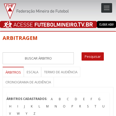
Toggl
navig
navig
ARBITRAGEM
ESCALA
TERMO DE AUDIÊNCIA
ÁRBITROS
CRONOGRAMA DE AUDIÊNCIA
ÁRBITROS CADASTRADOS:
A
B
C
D
E
F
G
H
I
J
K
L
M
N
O
P
R
S
T
U
V
W
Y
Z