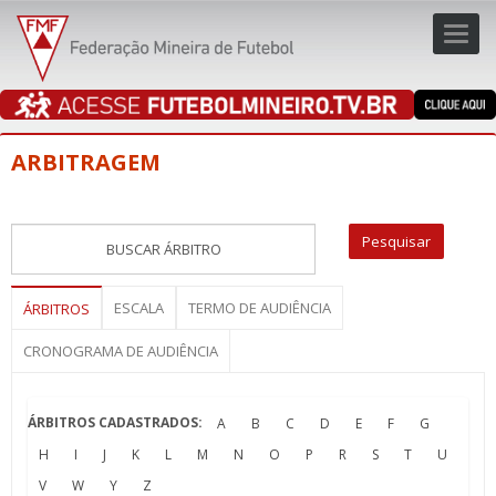
Toggl
navig
navig
ARBITRAGEM
ESCALA
TERMO DE AUDIÊNCIA
ÁRBITROS
CRONOGRAMA DE AUDIÊNCIA
ÁRBITROS CADASTRADOS:
A
B
C
D
E
F
G
H
I
J
K
L
M
N
O
P
R
S
T
U
V
W
Y
Z