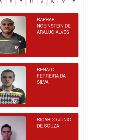
R
S
T
U
V
W
Y
Z
RAPHAEL
NOEINSTEIN DE
ARAUJO ALVES
RENATO
FERREIRA DA
SILVA
RICARDO JUNIO
DE SOUZA