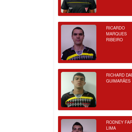
RICARDO
MARQUES
RIBEIRO
RICHARD DA
GUIMARÃES
RODNEY FAR
LIMA