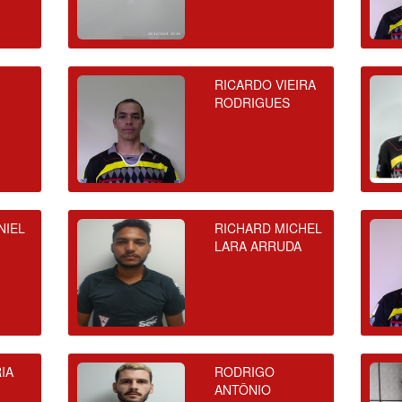
RICARDO VIEIRA
RODRIGUES
NIEL
RICHARD MICHEL
LARA ARRUDA
IA
RODRIGO
ANTÔNIO