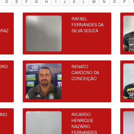
D
E
F
G
H
I
J
K
L
M
N
O
P
RAFAEL
FERNANDES DA
RRAZ
SILVA SOUZA
EIRO
RENATO
CARDOSO DA
CONCEIÇÃO
INO
RICARDO
HENRIQUE
NAZÁRIO
FERNANDES