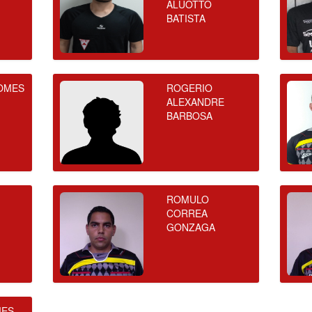
ALUOTTO
BATISTA
OMES
ROGERIO
ALEXANDRE
BARBOSA
ROMULO
CORREA
GONZAGA
MES