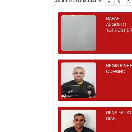
ÁRBITROS CADASTRADOS:
A
B
C
RAFAEL
AUGUSTO
TORRES FE
REGIS PINH
QUERINO
RENE FAUST
DIAS