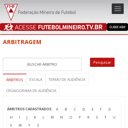
Toggl
navig
navig
ARBITRAGEM
ESCALA
TERMO DE AUDIÊNCIA
ÁRBITROS
CRONOGRAMA DE AUDIÊNCIA
ÁRBITROS CADASTRADOS:
A
B
C
D
E
F
G
H
I
J
K
L
M
N
O
P
R
S
T
U
V
W
Y
Z