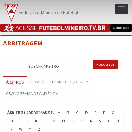
Toggl
navig
navig
ARBITRAGEM
ESCALA
TERMO DE AUDIÊNCIA
ÁRBITROS
CRONOGRAMA DE AUDIÊNCIA
ÁRBITROS CADASTRADOS:
A
B
C
D
E
F
G
H
I
J
K
L
M
N
O
P
R
S
T
U
V
W
Y
Z