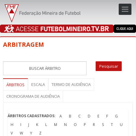
Toggl
navig
navig
ARBITRAGEM
ESCALA
TERMO DE AUDIÊNCIA
ÁRBITROS
CRONOGRAMA DE AUDIÊNCIA
ÁRBITROS CADASTRADOS:
A
B
C
D
E
F
G
H
I
J
K
L
M
N
O
P
R
S
T
U
V
W
Y
Z