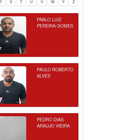
R
S
T
U
V
W
Y
Z
PABLO LUIZ
PEREIRA GOMES
PAULO ROBERTO
ALVES
PEDRO DIAS
ARAUJO VIEIRA