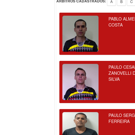
ÁRBITROS CADASTRADOS:
A
B
C
PABLO ALME
COSTA
PAULO CESA
ZANOVELLI 
SILVA
PAULO SERG
FERREIRA