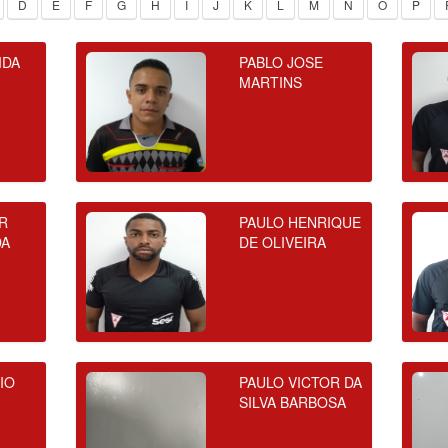
D
E
F
G
H
I
J
K
L
M
N
O
P
IDA
PABLO JOSE
MARTINS
R
PAULO HENRIQUE
DA
DE OLIVEIRA
IO
PAULO VICTOR DA
SILVA BARBOSA