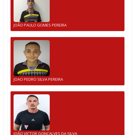
JOÃO PAULO GOMES PEREIRA
JOAO PEDRO SILVA PEREIRA
JOÃO VICTOR GONÇALVES DA SILVA