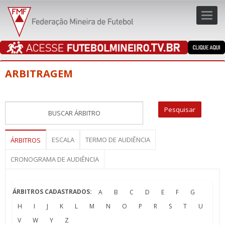
Toggl
navig
navig
ARBITRAGEM
ESCALA
TERMO DE AUDIÊNCIA
ÁRBITROS
CRONOGRAMA DE AUDIÊNCIA
ÁRBITROS CADASTRADOS:
A
B
C
D
E
F
G
H
I
J
K
L
M
N
O
P
R
S
T
U
V
W
Y
Z