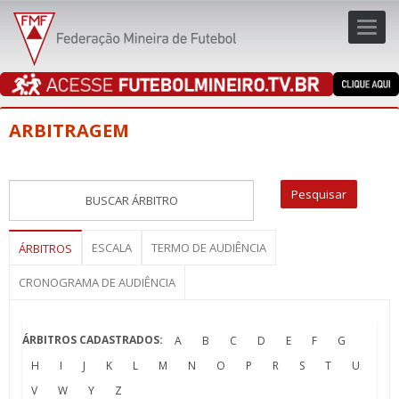
Toggl
navig
navig
ARBITRAGEM
ESCALA
TERMO DE AUDIÊNCIA
ÁRBITROS
CRONOGRAMA DE AUDIÊNCIA
ÁRBITROS CADASTRADOS:
A
B
C
D
E
F
G
H
I
J
K
L
M
N
O
P
R
S
T
U
V
W
Y
Z