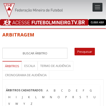
Toggl
navig
navig
ARBITRAGEM
ESCALA
TERMO DE AUDIÊNCIA
ÁRBITROS
CRONOGRAMA DE AUDIÊNCIA
ÁRBITROS CADASTRADOS:
A
B
C
D
E
F
G
H
I
J
K
L
M
N
O
P
R
S
T
U
V
W
Y
Z