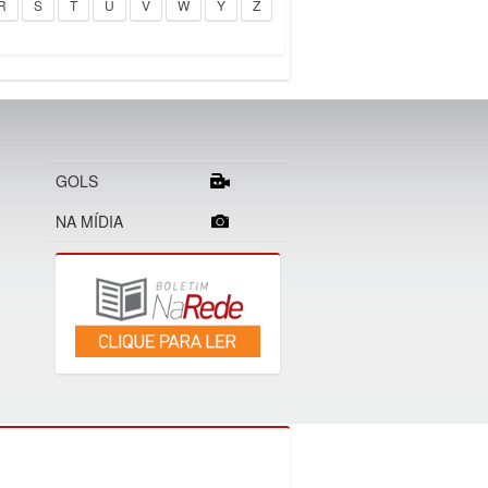
R
S
T
U
V
W
Y
Z
GOLS
NA MÍDIA