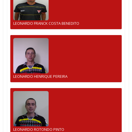
LEONARDO FRANCK COSTA BENEDITO
LEONARDO HENRIQUE PEREIRA
LEONARDO ROTONDO PINTO