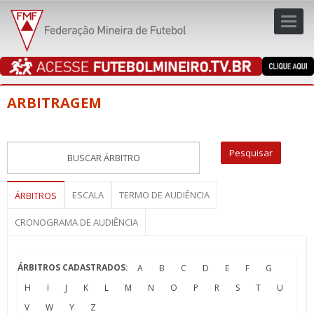
Toggl
navig
navig
ARBITRAGEM
ESCALA
TERMO DE AUDIÊNCIA
ÁRBITROS
CRONOGRAMA DE AUDIÊNCIA
ÁRBITROS CADASTRADOS:
A
B
C
D
E
F
G
H
I
J
K
L
M
N
O
P
R
S
T
U
V
W
Y
Z