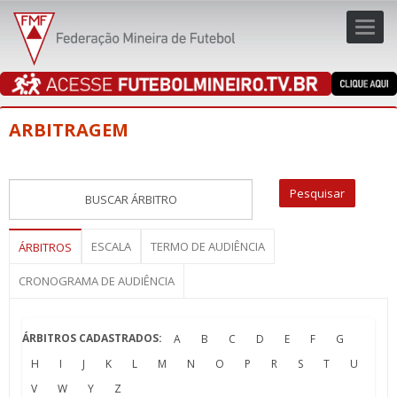
Toggl
navig
navig
ARBITRAGEM
ESCALA
TERMO DE AUDIÊNCIA
ÁRBITROS
CRONOGRAMA DE AUDIÊNCIA
ÁRBITROS CADASTRADOS:
A
B
C
D
E
F
G
H
I
J
K
L
M
N
O
P
R
S
T
U
V
W
Y
Z