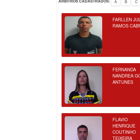
ÁRBITROS CADASTRADOS:
A
B
C
FARLLEN JU
RAMOS CAB
FERNANDA
NANDREA G
ANTUNES
FLAVIO
HENRIQUE
COUTINHO
TEIXEIRA