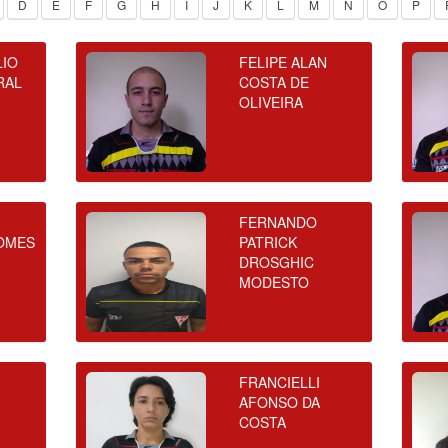
D
E
F
G
H
I
J
K
L
M
N
O
P
LIO
FELIPE ALAN
RAL
COSTA DE
OLIVEIRA
FERNANDO
OMES
PATRICK
DROSGHIC
MODESTO
FRANCIELLI
AFONSO DA
COSTA