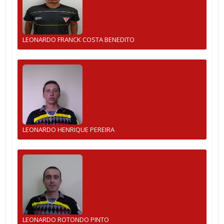
LEONARDO FRANCK COSTA BENEDITO
LEONARDO HENRIQUE PEREIRA
LEONARDO ROTONDO PINTO