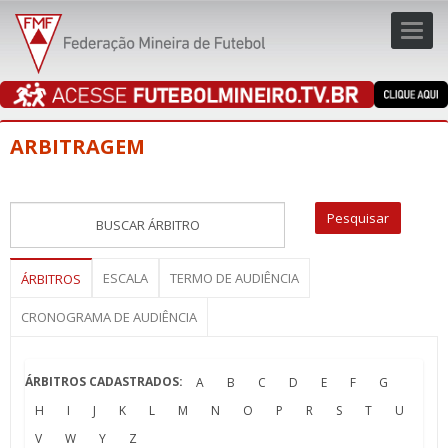
Toggl
navig
navig
ARBITRAGEM
ESCALA
TERMO DE AUDIÊNCIA
ÁRBITROS
CRONOGRAMA DE AUDIÊNCIA
ÁRBITROS CADASTRADOS:
A
B
C
D
E
F
G
H
I
J
K
L
M
N
O
P
R
S
T
U
V
W
Y
Z