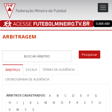
Toggl
navig
navig
ARBITRAGEM
ESCALA
TERMO DE AUDIÊNCIA
ÁRBITROS
CRONOGRAMA DE AUDIÊNCIA
ÁRBITROS CADASTRADOS:
A
B
C
D
E
F
G
H
I
J
K
L
M
N
O
P
R
S
T
U
V
W
Y
Z