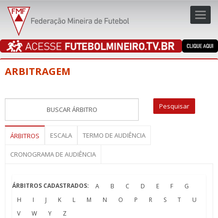
Toggl
navig
navig
ARBITRAGEM
ESCALA
TERMO DE AUDIÊNCIA
ÁRBITROS
CRONOGRAMA DE AUDIÊNCIA
ÁRBITROS CADASTRADOS:
A
B
C
D
E
F
G
H
I
J
K
L
M
N
O
P
R
S
T
U
V
W
Y
Z