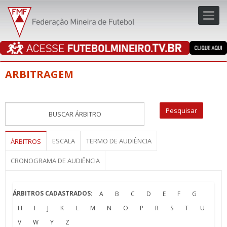
Toggl
navig
navig
ARBITRAGEM
ESCALA
TERMO DE AUDIÊNCIA
ÁRBITROS
CRONOGRAMA DE AUDIÊNCIA
ÁRBITROS CADASTRADOS:
A
B
C
D
E
F
G
H
I
J
K
L
M
N
O
P
R
S
T
U
V
W
Y
Z