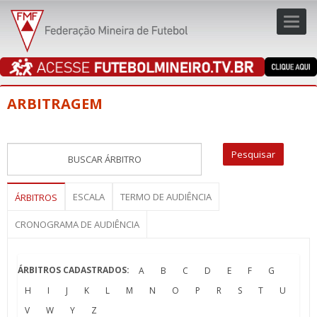
Toggl
navig
navig
ARBITRAGEM
ESCALA
TERMO DE AUDIÊNCIA
ÁRBITROS
CRONOGRAMA DE AUDIÊNCIA
ÁRBITROS CADASTRADOS:
A
B
C
D
E
F
G
H
I
J
K
L
M
N
O
P
R
S
T
U
V
W
Y
Z