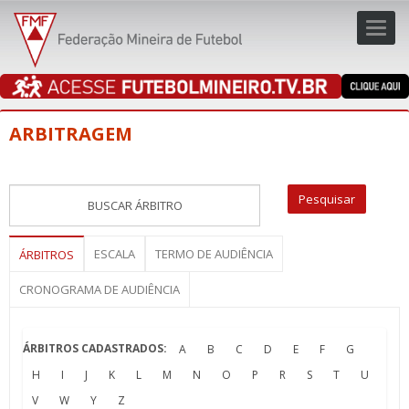
Toggl
navig
navig
ARBITRAGEM
ESCALA
TERMO DE AUDIÊNCIA
ÁRBITROS
CRONOGRAMA DE AUDIÊNCIA
ÁRBITROS CADASTRADOS:
A
B
C
D
E
F
G
H
I
J
K
L
M
N
O
P
R
S
T
U
V
W
Y
Z