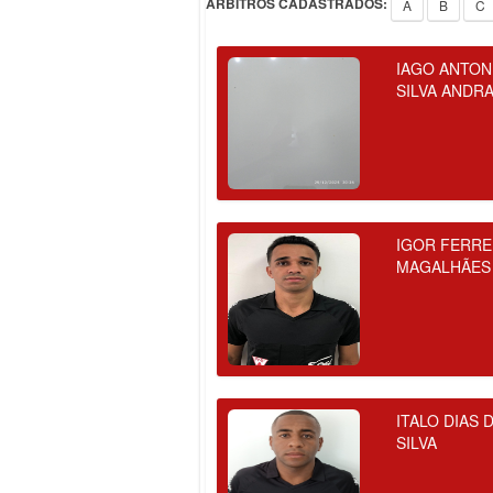
ÁRBITROS CADASTRADOS:
A
B
C
IAGO ANTON
SILVA ANDR
IGOR FERRE
MAGALHÃES
ITALO DIAS 
SILVA