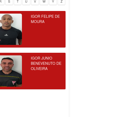
R
S
T
U
V
W
Y
Z
IGOR FELIPE DE
MOURA
IGOR JUNIO
BENEVENUTO DE
OLIVEIRA