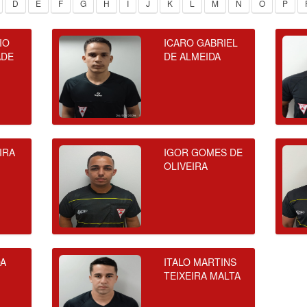
D
E
F
G
H
I
J
K
L
M
N
O
P
IO
ICARO GABRIEL
ADE
DE ALMEIDA
IRA
IGOR GOMES DE
OLIVEIRA
DA
ITALO MARTINS
TEIXEIRA MALTA