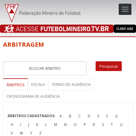
Toggl
navig
navig
ARBITRAGEM
ESCALA
TERMO DE AUDIÊNCIA
ÁRBITROS
CRONOGRAMA DE AUDIÊNCIA
ÁRBITROS CADASTRADOS:
A
B
C
D
E
F
G
H
I
J
K
L
M
N
O
P
R
S
T
U
V
W
Y
Z