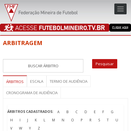
Toggl
navig
navig
ARBITRAGEM
ESCALA
TERMO DE AUDIÊNCIA
ÁRBITROS
CRONOGRAMA DE AUDIÊNCIA
ÁRBITROS CADASTRADOS:
A
B
C
D
E
F
G
H
I
J
K
L
M
N
O
P
R
S
T
U
V
W
Y
Z