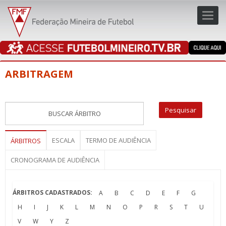
Toggl
navig
navig
ARBITRAGEM
ESCALA
TERMO DE AUDIÊNCIA
ÁRBITROS
CRONOGRAMA DE AUDIÊNCIA
ÁRBITROS CADASTRADOS:
A
B
C
D
E
F
G
H
I
J
K
L
M
N
O
P
R
S
T
U
V
W
Y
Z