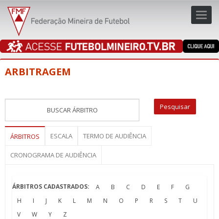
Toggl
navig
navig
ARBITRAGEM
ESCALA
TERMO DE AUDIÊNCIA
ÁRBITROS
CRONOGRAMA DE AUDIÊNCIA
ÁRBITROS CADASTRADOS:
A
B
C
D
E
F
G
H
I
J
K
L
M
N
O
P
R
S
T
U
V
W
Y
Z