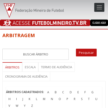
Toggl
navig
navig
ARBITRAGEM
ESCALA
TERMO DE AUDIÊNCIA
ÁRBITROS
CRONOGRAMA DE AUDIÊNCIA
ÁRBITROS CADASTRADOS:
A
B
C
D
E
F
G
H
I
J
K
L
M
N
O
P
R
S
T
U
V
W
Y
Z