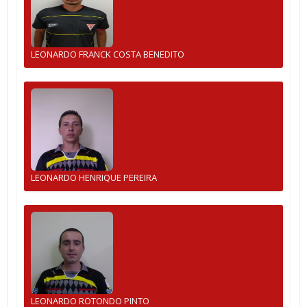
LEONARDO FRANCK COSTA BENEDITO
LEONARDO HENRIQUE PEREIRA
LEONARDO ROTONDO PINTO