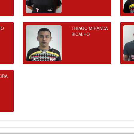
IO
THIAGO MIRANDA
BICALHO
IRA