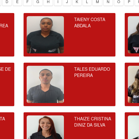
D
E
F
G
H
I
J
K
L
M
N
O
P
TAIENY COSTA
REA
ABDALA
SE DE
TALES EDUARDO
PEREIRA
STA
THAIZE CRISTINA
DINIZ DA SILVA