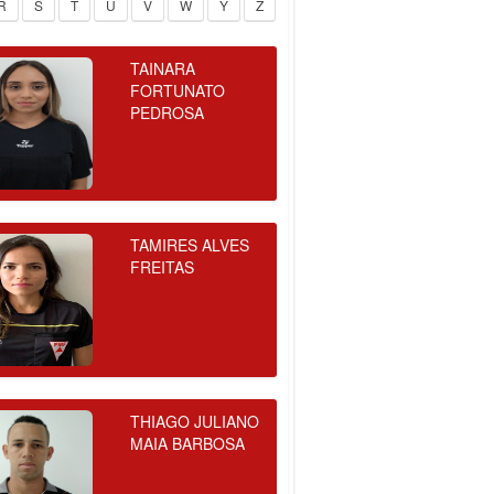
R
S
T
U
V
W
Y
Z
TAINARA
FORTUNATO
PEDROSA
TAMIRES ALVES
FREITAS
THIAGO JULIANO
MAIA BARBOSA