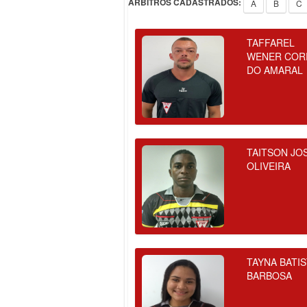
ÁRBITROS CADASTRADOS:
A
B
C
TAFFAREL
WENER COR
DO AMARAL
TAITSON JO
OLIVEIRA
TAYNA BATI
BARBOSA