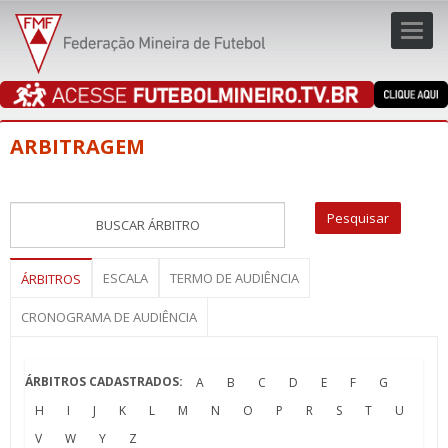
Toggl
navig
navig
ARBITRAGEM
ESCALA
TERMO DE AUDIÊNCIA
ÁRBITROS
CRONOGRAMA DE AUDIÊNCIA
ÁRBITROS CADASTRADOS:
A
B
C
D
E
F
G
H
I
J
K
L
M
N
O
P
R
S
T
U
V
W
Y
Z