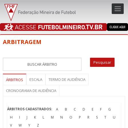
Toggl
navig
navig
ARBITRAGEM
ESCALA
TERMO DE AUDIÊNCIA
ÁRBITROS
CRONOGRAMA DE AUDIÊNCIA
ÁRBITROS CADASTRADOS:
A
B
C
D
E
F
G
H
I
J
K
L
M
N
O
P
R
S
T
U
V
W
Y
Z