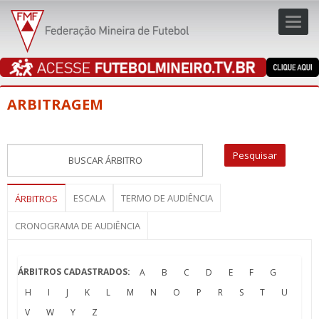
Toggl
navig
navig
ARBITRAGEM
ESCALA
TERMO DE AUDIÊNCIA
ÁRBITROS
CRONOGRAMA DE AUDIÊNCIA
ÁRBITROS CADASTRADOS:
A
B
C
D
E
F
G
H
I
J
K
L
M
N
O
P
R
S
T
U
V
W
Y
Z