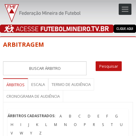
Toggl
navig
navig
ARBITRAGEM
ESCALA
TERMO DE AUDIÊNCIA
ÁRBITROS
CRONOGRAMA DE AUDIÊNCIA
ÁRBITROS CADASTRADOS:
A
B
C
D
E
F
G
H
I
J
K
L
M
N
O
P
R
S
T
U
V
W
Y
Z