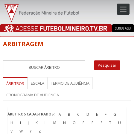
Toggl
navig
navig
ARBITRAGEM
ESCALA
TERMO DE AUDIÊNCIA
ÁRBITROS
CRONOGRAMA DE AUDIÊNCIA
ÁRBITROS CADASTRADOS:
A
B
C
D
E
F
G
H
I
J
K
L
M
N
O
P
R
S
T
U
V
W
Y
Z