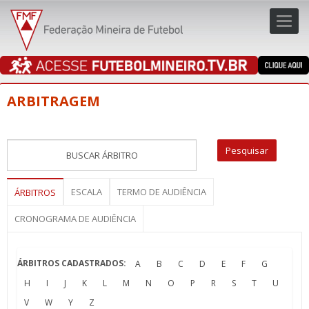
Toggl
navig
navig
ARBITRAGEM
ESCALA
TERMO DE AUDIÊNCIA
ÁRBITROS
CRONOGRAMA DE AUDIÊNCIA
ÁRBITROS CADASTRADOS:
A
B
C
D
E
F
G
H
I
J
K
L
M
N
O
P
R
S
T
U
V
W
Y
Z