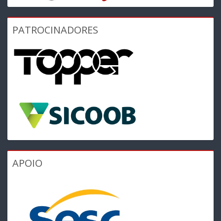
PATROCINADORES
APOIO