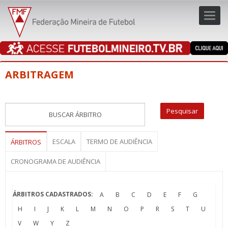
Toggl
navig
navig
ARBITRAGEM
ESCALA
TERMO DE AUDIÊNCIA
ÁRBITROS
CRONOGRAMA DE AUDIÊNCIA
ÁRBITROS CADASTRADOS:
A
B
C
D
E
F
G
H
I
J
K
L
M
N
O
P
R
S
T
U
V
W
Y
Z