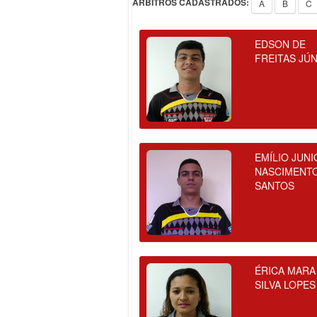
ÁRBITROS CADASTRADOS:
A
B
C
EDSON DE
FREITAS JÚ
EMÍLIO JUNI
NASCIMENT
SANTOS
ÉRICA MARA
SILVA LOPES