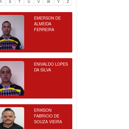
R
S
T
U
V
W
Y
Z
EMERSON DE
ALMEIDA
FERREIRA
ENIVALDO LOPES
DA SILVA
ERIKSON
FABRICIO DE
SOUZA VIEIRA