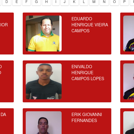
D
E
F
G
H
I
J
K
L
M
N
O
P
EDUARDO
NIOR
HENRIQUE VIEIRA
CAMPOS
O
ENIVALDO
O
HENRIQUE
CAMPOS LOPES
 DA
ERIK GIOVANNI
FERNANDES