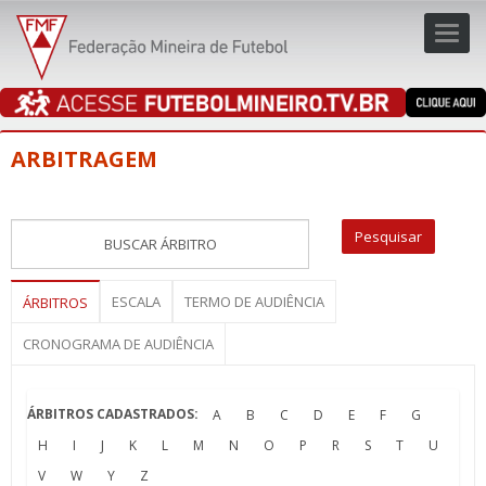
Toggl
navig
navig
ARBITRAGEM
ESCALA
TERMO DE AUDIÊNCIA
ÁRBITROS
CRONOGRAMA DE AUDIÊNCIA
ÁRBITROS CADASTRADOS:
A
B
C
D
E
F
G
H
I
J
K
L
M
N
O
P
R
S
T
U
V
W
Y
Z