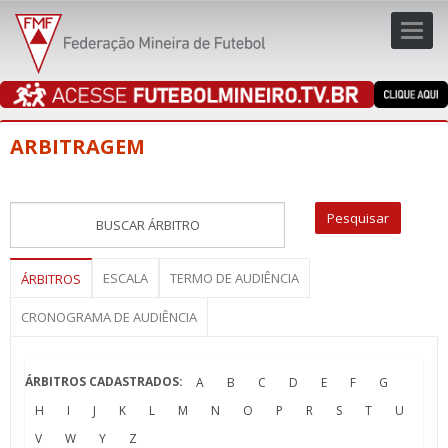
Toggl
navig
navig
ARBITRAGEM
ESCALA
TERMO DE AUDIÊNCIA
ÁRBITROS
CRONOGRAMA DE AUDIÊNCIA
ÁRBITROS CADASTRADOS:
A
B
C
D
E
F
G
H
I
J
K
L
M
N
O
P
R
S
T
U
V
W
Y
Z