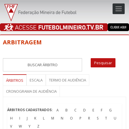
Toggl
navig
navig
ARBITRAGEM
ESCALA
TERMO DE AUDIÊNCIA
ÁRBITROS
CRONOGRAMA DE AUDIÊNCIA
ÁRBITROS CADASTRADOS:
A
B
C
D
E
F
G
H
I
J
K
L
M
N
O
P
R
S
T
U
V
W
Y
Z